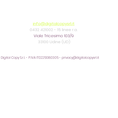
info@digitalcopysrl.it
0432 421002 -
15 linee r.a.
Viale Tricesimo 103/9
33100 Udine (UD)
Digital Copy S.r.l. - P.IVA IT02251380305 -
privacy@digitalcopysrl.it