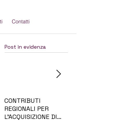
Supporto Remoto Windows
ti
Contatti
Supporto Remoto Mac
Post in evidenza
CONTRIBUTI
NUOVI
REGIONALI PER
MULTIFUNZIONE
L’ACQUISIZIONE DI
BROTHER
SERVIZI PER