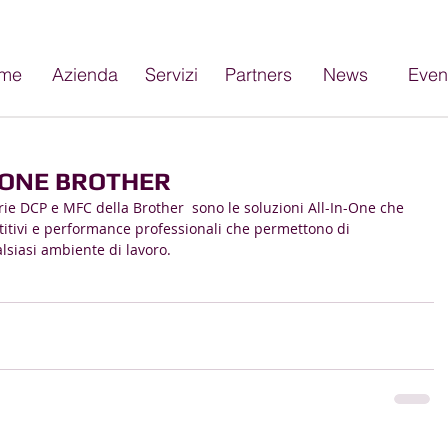
me
Azienda
Servizi
Partners
News
Even
IONE BROTHER
erie DCP e MFC della Brother  sono le soluzioni All-In-One che 
etitivi e performance professionali che permettono di 
alsiasi ambiente di lavoro.