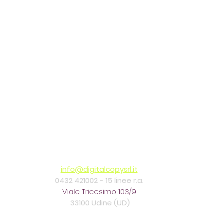
info@digitalcopysrl.it
0432 421002 -
15 linee r.a.
Viale Tricesimo 103/9
33100 Udine (UD)