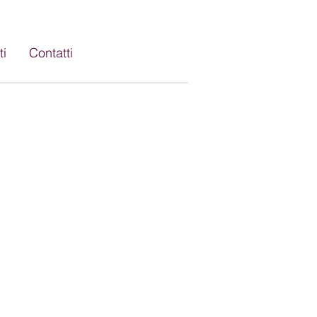
Supporto Remoto Windows
ti
Contatti
Supporto Remoto Mac